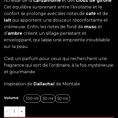
richesse de la
cardamome
et des
clous de girofle
.
Cet équilibre surprenant entre l’exotisme et le
confort se prolonge avec des notes de
café
et de
lait
qui apportent une douceur réconfortante et
crémeuse. Enfin, les notes de fond de
musc
et
d’
ambre
créent un sillage persistant et
enveloppant, qui laisse une empreinte inoubliable
sur la peau.
C’est un parfum pour ceux qui recherchent une
fragrance qui sort de l’ordinaire, à la fois mystérieuse
et gourmande.
Inspiration de
Dallachaï
de Montale
Volume
100 ml
30 ml
50 ml
quantité de Dalachai