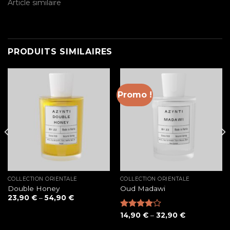
Article similaire
PRODUITS SIMILAIRES
Promo !
COLLECTION ORIENTALE
COLLECTION ORIENTALE
Double Honey
Oud Madawi
23,90
€
–
54,90
€
Note
14,90
€
–
32,90
€
4.00
sur