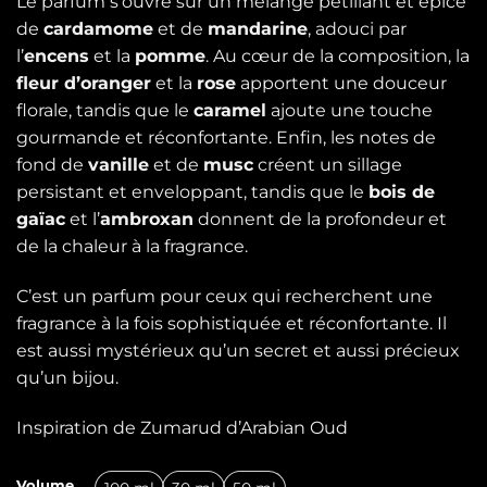
Le parfum s’ouvre sur un mélange pétillant et épicé
de
cardamome
et de
mandarine
, adouci par
l’
encens
et la
pomme
. Au cœur de la composition, la
fleur d’oranger
et la
rose
apportent une douceur
florale, tandis que le
caramel
ajoute une touche
gourmande et réconfortante. Enfin, les notes de
fond de
vanille
et de
musc
créent un sillage
persistant et enveloppant, tandis que le
bois de
gaïac
et l’
ambroxan
donnent de la profondeur et
de la chaleur à la fragrance.
C’est un parfum pour ceux qui recherchent une
fragrance à la fois sophistiquée et réconfortante. Il
est aussi mystérieux qu’un secret et aussi précieux
qu’un bijou.
Inspiration de Zumarud d’Arabian Oud
Volume