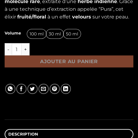
molécule rare
, extraite d’une
herbe indienne
. Grâce
à une technique d’extraction appelée “Pura”, cet
élixir
fruité/floral
à un effet
velours
sur votre peau.
Volume
100 ml
30 ml
50 ml
quantité de Erba
AJOUTER AU PANIER
DESCRIPTION