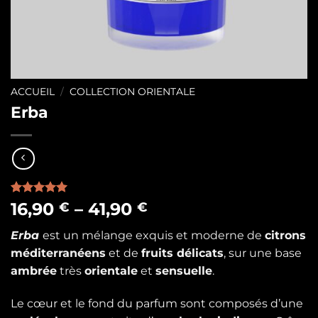
ACCUEIL
/
COLLECTION ORIENTALE
Erba
Noté
1
5.00
16,90
–
41,90
€
€
sur 5 basé
sur
notation
Erba
est un mélange exquis et moderne de
citrons
client
méditerranéens
et de
fruits délicats
, sur une base
ambrée
très
orientale
et
sensuelle
.
Le cœur et le fond du parfum sont composés d’une