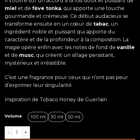
Il s’ouvre sur un accord à la fois doux et puissant de
miel
et de
fève tonka
, qui apporte une touche
gourmande et crémeuse. Ce début audacieux se
transforme ensuite en un cœur de
tabac
, un
ingrédient noble et puissant qui apporte du
caractère et de la profondeur à la composition. La
magie opère enfin avec les notes de fond de
vanille
et de
musc
, qui créent un sillage persistant,
mystérieux et irrésistible.
C’est une fragrance pour ceux qui n’ont pas peur
d’exprimer leur singularité.
Inspiration de Tobaco Honey de Guerlain
Volume
100 ml
30 ml
50 ml
quantité de The Orom