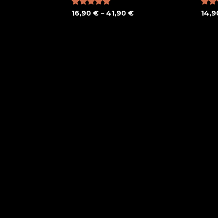
Note
16,90
5.00
€
–
41,90
€
Note
14,
sur 5
4.00
5