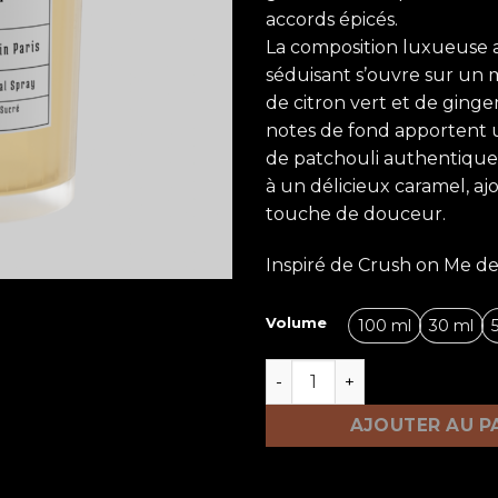
accords épicés.
La composition luxueuse a
séduisant s’ouvre sur un 
de citron vert et de ginge
notes de fond apportent u
de patchouli authentique
à un délicieux caramel, a
touche de douceur.
Inspiré de Crush on Me d
Volume
100 ml
30 ml
quantité de Crush
AJOUTER AU P