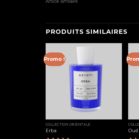
Article similaire
PRODUITS SIMILAIRES
Promo !
Prom
TALE
COLLECTION ORIENTALE
COLL
Erba
Oud
0
€