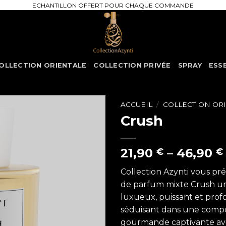
ECHANTILLON OFFERT POUR CHAQUE COMMANDE
OLLECTION ORIENTALE
COLLECTION PRIVÉE
SPRAY
ESS
ACCUEIL
/
COLLECTION OR
Crush
21,90
–
46,90
€
€
Collection Azynti vous pré
de parfum mixte Crush un
luxueux, puissant et pr
séduisant dans une compo
gourmande captivante ave