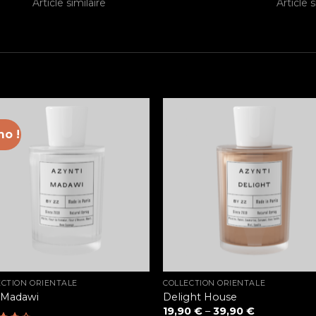
Article similaire
Article s
o !
ECTION ORIENTALE
COLLECTION ORIENTALE
 Madawi
Delight House
19,90
€
–
39,90
€