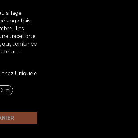
u sillage
mélange frais
mbre . Les
ne trace forte
, qui, combinée
joute une
e chez Unique’e
50 ml
ANIER