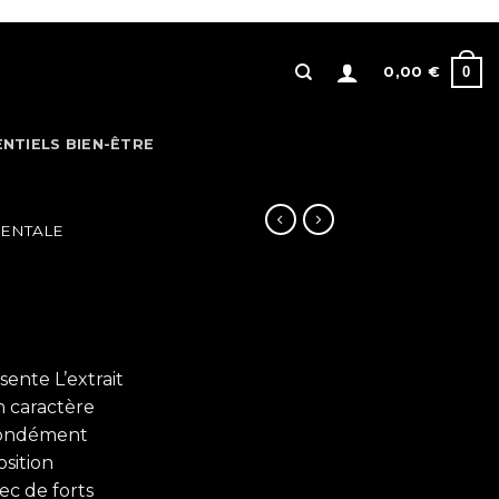
0
0,00
€
ENTIELS BIEN-ÊTRE
IENTALE
sente L’extrait
 caractère
ofondément
sition
c de forts