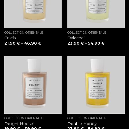
COLLECTION ORIENTALE
COLLECTION ORIENTALE
Crush
Dalachai
21,90
€
–
46,90
€
23,90
€
–
54,90
€
COLLECTION ORIENTALE
COLLECTION ORIENTALE
Delight House
Double Honey
19,90
€
–
39,90
€
23,90
€
–
54,90
€