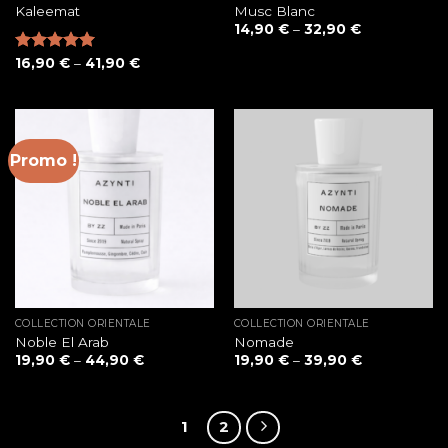
Kaleemat
Musc Blanc
14,90
€
–
32,90
€
Note
16,90
5.00
€
–
41,90
€
sur 5
Promo !
COLLECTION ORIENTALE
COLLECTION ORIENTALE
Noble El Arab
Nomade
19,90
€
–
44,90
€
19,90
€
–
39,90
€
1
2