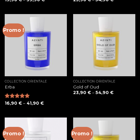
Promo !
COLLECTION ORIENTALE
COLLECTION ORIENTALE
Erba
Gold of Oud
23,90
€
–
54,90
€
Note
16,90
5.00
€
–
41,90
€
sur 5
Promo !
Promo !