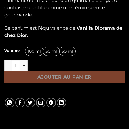
l’animant de la fraîcheur d’un quartier d’orange. Un
contraste olfactif comme une réminiscence
gourmande.
Ce parfum est l’équivalence de
Vanilla Diorama de
chez Dior.
Volume
100 ml
30 ml
50 ml
quantité de DIORAMA
AJOUTER AU PANIER