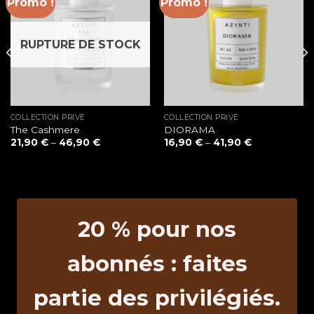
Promo !
Promo !
RUPTURE DE STOCK
COLLECTION PRIVÉ
COLLECTION PRIVÉ
The Cashmere
DIORAMA
21,90
€
–
46,90
€
16,90
€
–
41,90
€
20 % pour nos
abonnés : faites
partie des privilégiés.