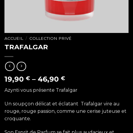
ACCUEIL
/
COLLECTION PRIVÉ
TRAFALGAR
19,90
–
46,90
€
€
Azynti vous présente Trafalgar
Un soupçon délicat et éclatant Trafalgar vire au
rouge, rouge passion, comme une cerise juteuse et
croquante.
Son Esprit de Parfum se fait plus audacieux et