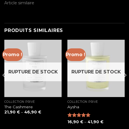
Article similaire
PRODUITS SIMILAIRES
Promo !
Promo !
RUPTURE DE STOCK
RUPTURE DE STOCK
COLLECTION PRIVÉ
COLLECTION PRIVÉ
The Cashmere
Aysha
21,90
€
–
46,90
€
Note
16,90
5.00
€
–
41,90
€
sur 5