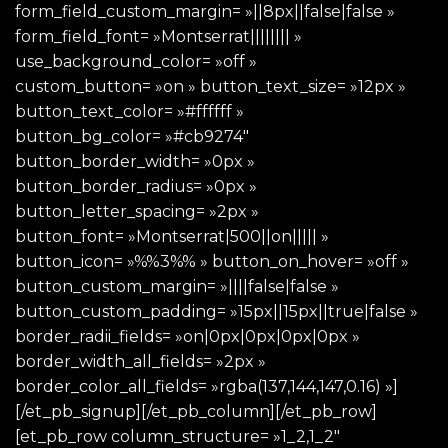
form_field_custom_margin= »||8px||false|false »
form_field_font= »Montserrat|||||||| »
use_background_color= »off »
custom_button= »on » button_text_size= »12px »
button_text_color= »#ffffff »
button_bg_color= »#cb9274″
button_border_width= »0px »
button_border_radius= »0px »
button_letter_spacing= »2px »
button_font= »Montserrat|500||on||||| »
button_icon= »%%3%% » button_on_hover= »off »
button_custom_margin= »||||false|false »
button_custom_padding= »15px||15px||true|false »
border_radii_fields= »on|0px|0px|0px|0px »
border_width_all_fields= »2px »
border_color_all_fields= »rgba(137,144,147,0.16) »]
[/et_pb_signup][/et_pb_column][/et_pb_row]
[et_pb_row column_structure= »1_2,1_2″