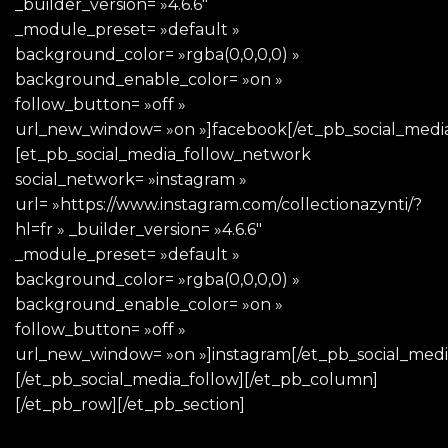
_builder_version= »4.6.6″
_module_preset= »default »
background_color= »rgba(0,0,0,0) »
background_enable_color= »on »
follow_button= »off »
url_new_window= »on »]facebook[/et_pb_social_medi
[et_pb_social_media_follow_network
social_network= »instagram »
url= »https://www.instagram.com/collectionazynti/?
hl=fr » _builder_version= »4.6.6″
_module_preset= »default »
background_color= »rgba(0,0,0,0) »
background_enable_color= »on »
follow_button= »off »
url_new_window= »on »]instagram[/et_pb_social_med
[/et_pb_social_media_follow][/et_pb_column]
[/et_pb_row][/et_pb_section]