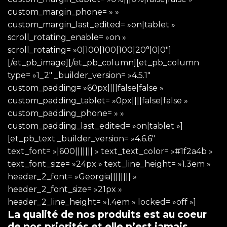
custom_margin_phone= » »
custom_margin_last_edited= »on|tablet »
scroll_rotating_enable= »on »
scroll_rotating= »0|100|100|100|20°|0|0″]
[/et_pb_image][/et_pb_column][et_pb_column
type= »1_2″ _builder_version= »4.5.1″
custom_padding= »60px||||false|false »
custom_padding_tablet= »0px||||false|false »
custom_padding_phone= » »
custom_padding_last_edited= »on|tablet »]
[et_pb_text _builder_version= »4.6.6″
text_font= »|600||||||| » text_text_color= »#1f2a4b »
text_font_size= »24px » text_line_height= »1.3em »
header_2_font= »Georgia|||||||| »
header_2_font_size= »21px »
header_2_line_height= »1.4em » locked= »off »]
La qualité de nos produits est au coeur
de nos priorités et elle n’est jamais