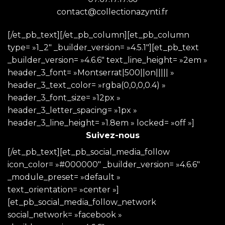
contact@collectionazynti.fr
[/et_pb_text][/et_pb_column][et_pb_column
type= »1_2″ _builder_version= »4.5.1″][et_pb_text
_builder_version= »4.6.6″ text_line_height= »2em »
header_3_font= »Montserrat|500||on||||| »
header_3_text_color= »rgba(0,0,0,0.4) »
header_3_font_size= »12px »
header_3_letter_spacing= »1px »
header_3_line_height= »1.8em » locked= »off »]
Suivez-nous
[/et_pb_text][et_pb_social_media_follow
icon_color= »#000000″ _builder_version= »4.6.6″
_module_preset= »default »
text_orientation= »center »]
[et_pb_social_media_follow_network
social_network= »facebook »