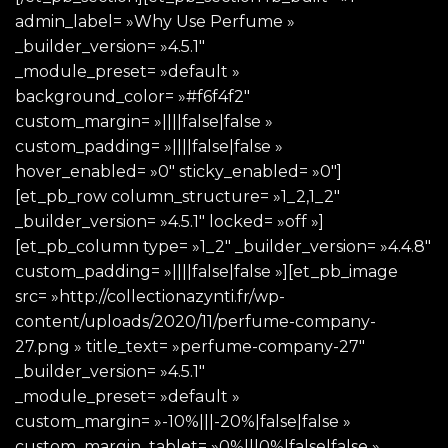
admin_label= »Why Use Perfume »
_builder_version= »4.5.1″
_module_preset= »default »
background_color= »#f6f4f2″
custom_margin= »||||false|false »
custom_padding= »||||false|false »
hover_enabled= »0″ sticky_enabled= »0″]
[et_pb_row column_structure= »1_2,1_2″
_builder_version= »4.5.1″ locked= »off »]
[et_pb_column type= »1_2″ _builder_version= »4.4.8″
custom_padding= »||||false|false »][et_pb_image
src= »http://collectionazynti.fr/wp-
content/uploads/2020/11/perfume-company-
27.png » title_text= »perfume-company-27″
_builder_version= »4.5.1″
_module_preset= »default »
custom_margin= »-10%|||-20%|false|false »
custom_margin_tablet= »0%|||0%|false|false »