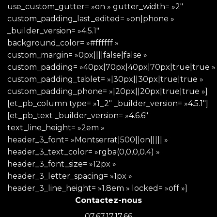
use_custom_gutter= »on » gutter_width= »2″
custom_padding_last_edited= »on|phone »
_builder_version= »4.5.1″
background_color= »#ffffff »
custom_margin= »0px||||false|false »
custom_padding= »40px|70px|40px|70px|true|true »
custom_padding_tablet= »|30px||30px|true|true »
custom_padding_phone= »|20px||20px|true|true »]
[et_pb_column type= »1_2″ _builder_version= »4.5.1″]
[et_pb_text _builder_version= »4.6.6″
text_line_height= »2em »
header_3_font= »Montserrat|500||on||||| »
header_3_text_color= »rgba(0,0,0,0.4) »
header_3_font_size= »12px »
header_3_letter_spacing= »1px »
header_3_line_height= »1.8em » locked= »off »]
Contactez-nous
07.67.17.17.66