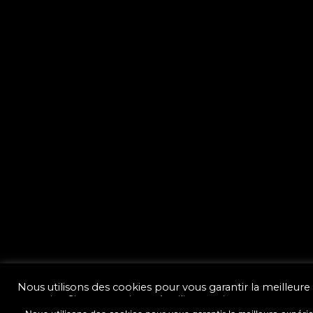
Nous utilisons des cookies pour vous garantir la meilleure
mon site. Si vous continuez à utiliser ce site, nous suppo
satisfait.