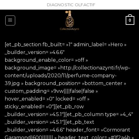
Passer
DIAGNOSTIC OLFACTIF
au
contenu
0
[et_pb_section fb_built= »1″ admin_label= »Hero »
_builder_version= »4.6.6″
background_enable_color= »off »
background_image= »http://collectionazynti.fr/wp-
content/uploads/2020/11/perfume-company-
39.jpg » background_position= »bottom_center »
custom_padding= »9vw||||false|false »
hover_enabled= »0″ locked= »off »
sticky_enabled= »0″][et_pb_row
_builder_version= »4.5.1″][et_pb_column type= »4_4″
_builder_version= »4.5.1″][et_pb_text
_builder_version= »4.6.6″ header_font= »Cormorant
Garamond|600||||||| » header_text_color= »#1f2a4b »