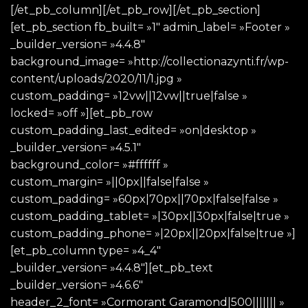
[/et_pb_column][/et_pb_row][/et_pb_section]
[et_pb_section fb_built= »1″ admin_label= »Footer »
_builder_version= »4.4.8″
background_image= »http://collectionazynti.fr/wp-
content/uploads/2020/11/1.jpg »
custom_padding= »12vw||12vw||true|false »
locked= »off »][et_pb_row
custom_padding_last_edited= »on|desktop »
_builder_version= »4.5.1″
background_color= »#ffffff »
custom_margin= »||0px||false|false »
custom_padding= »60px|70px||70px|false|false »
custom_padding_tablet= »|30px||30px|false|true »
custom_padding_phone= »|20px||20px|false|true »]
[et_pb_column type= »4_4″
_builder_version= »4.4.8″][et_pb_text
_builder_version= »4.6.6″
header_2_font= »Cormorant Garamond|500||||||| »