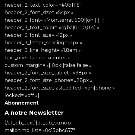
header_2_text_color= »#0b1115″
header_2_font_size= »54px »
header_3_font= »Montserrat|500||on||||| »
header_3_text_color= »rgba(0,0,0,0.4) »
header_3_font_size= »12px »
header_3_letter_spacing= »1px »
header_3_line_height= »1.8em »
text_orientation= »center »
custom_margin= »||0px||false|false »
header_2_font_size_tablet= »38px »
header_2_font_size_phone= »28px »
header_2_font_size_last_edited= »on|phone »
locked= »off »]
Abonnement
A notre Newsletter
[/et_pb_text][et_pb_signup
mailchimp_list= »0c15bbc657″