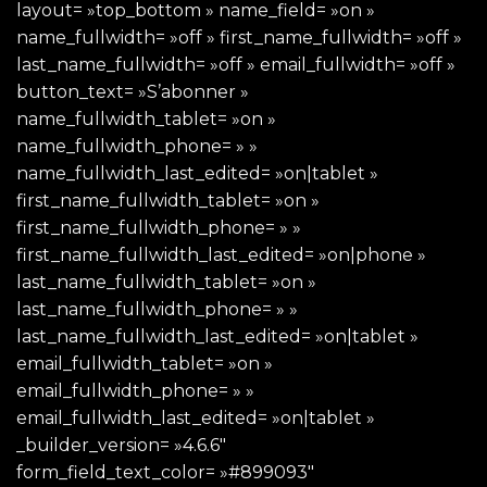
layout= »top_bottom » name_field= »on »
name_fullwidth= »off » first_name_fullwidth= »off »
last_name_fullwidth= »off » email_fullwidth= »off »
button_text= »S’abonner »
name_fullwidth_tablet= »on »
name_fullwidth_phone= » »
name_fullwidth_last_edited= »on|tablet »
first_name_fullwidth_tablet= »on »
first_name_fullwidth_phone= » »
first_name_fullwidth_last_edited= »on|phone »
last_name_fullwidth_tablet= »on »
last_name_fullwidth_phone= » »
last_name_fullwidth_last_edited= »on|tablet »
email_fullwidth_tablet= »on »
email_fullwidth_phone= » »
email_fullwidth_last_edited= »on|tablet »
_builder_version= »4.6.6″
form_field_text_color= »#899093″