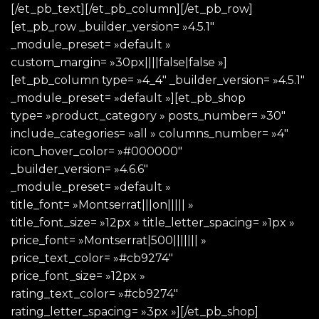
[/et_pb_text][/et_pb_column][/et_pb_row]
[et_pb_row _builder_version= »4.5.1″
_module_preset= »default »
custom_margin= »30px||||false|false »]
[et_pb_column type= »4_4″ _builder_version= »4.5.1″
_module_preset= »default »][et_pb_shop
type= »product_category » posts_number= »30″
include_categories= »all » columns_number= »4″
icon_hover_color= »#000000″
_builder_version= »4.6.6″
_module_preset= »default »
title_font= »Montserrat|||on||||| »
title_font_size= »12px » title_letter_spacing= »1px »
price_font= »Montserrat|500||||||| »
price_text_color= »#cb9274″
price_font_size= »12px »
rating_text_color= »#cb9274″
rating_letter_spacing= »3px »][/et_pb_shop]