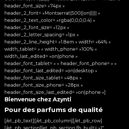
header_font_size= »74px »
header_2_font= »Montserrat|500||on||||| »
header_2_text_color= »rgba(0,0,0,0.4) »
header_2_font_size= »12px »
header_2_letter_spacing= »1px »
header_2_line_height= »1.8em » width= »64% »
width_tablet= » » width_phone= »100% »
width_last_edited= »on|phone »
header_font_tablet= » » header_font_phone= » »
header_font_last_edited= »on|desktop »
header_font_size_tablet= »48px »
header_font_size_phone= »28px »
header_font_size_last_edited= »on|phone »]
Bienvenue chez Azynti
Pour des parfums de qualité
[/et_pb_text][/et_pb_column][/et_pb_row]
[/et_pb_section][et_pb_section fb_built= »1″