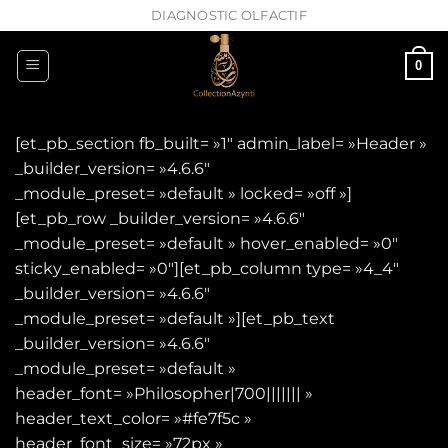
Passer
DIAGNOSTIC OLFACTIF
au
contenu
0
[et_pb_section fb_built= »1″ admin_label= »Header »
_builder_version= »4.6.6″
_module_preset= »default » locked= »off »]
[et_pb_row _builder_version= »4.6.6″
_module_preset= »default » hover_enabled= »0″
sticky_enabled= »0″][et_pb_column type= »4_4″
_builder_version= »4.6.6″
_module_preset= »default »][et_pb_text
_builder_version= »4.6.6″
_module_preset= »default »
header_font= »Philosopher|700||||||| »
header_text_color= »#fe7f5c »
header_font_size= »72px »