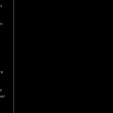
er
un
re
e
her