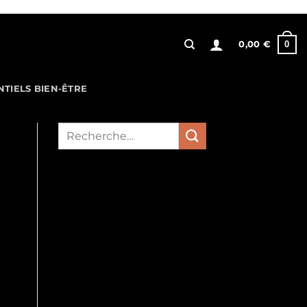
0
0,00
€
NTIELS BIEN-ÊTRE