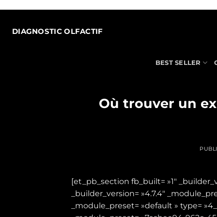
Passer
au
contenu
DIAGNOSTIC OLFACTIF
BEST SELLER
Où trouver un ex
PUBL
[et_pb_section fb_built= »1″ _builder
_builder_version= »4.7.4″ _module_pre
_module_preset= »default » type= »4_4