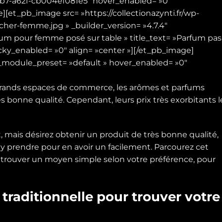
7-a62f-cb004ef081e5″ hover_enabled= »0″
][et_pb_image src= »https://collectionazynti.fr/wp-
her-femme.jpg » _builder_version= »4.7.4″
fum pour femme posé sur table » title_text= »Parfum pas
ky_enabled= »0″ align= »center »][/et_pb_image]
″ _module_preset= »default » hover_enabled= »0″
 grands espaces de commerce, les arômes et parfums
 bonne qualité. Cependant, leurs prix très exorbitants l
, mais désirez obtenir un produit de très bonne qualité,
rendre pour en avoir un facilement. Parcourez cet
 par trouver un moyen simple selon votre préférence, pour
traditionnelle pour trouver votre