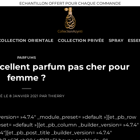
ECHANTILLON OFFERT POUR CHAQUE COMMANDE
COLLECTION ORIENTALE
COLLECTION PRIVÉE
SPRAY
ESSE
PARFUMS
cellent parfum pas cher pour
femme ?
IÉ LE
8 JANVIER 2021
PAR
THIERRY
_version= »4.7.4″ _module_preset= »default »][et_pb_row
set= »default »][et_pb_column _builder_version= »4.7.4″
″][et_pb_post_title _builder_version= »4.7.4″